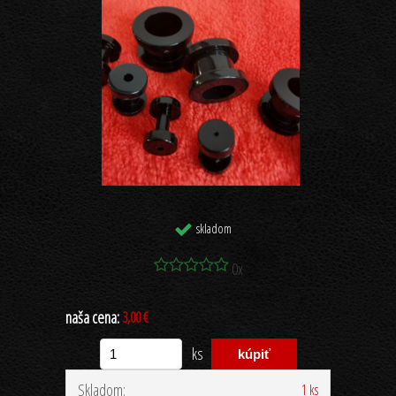
skladom
0x
naša cena:
3,00 €
ks
Skladom:
1 ks