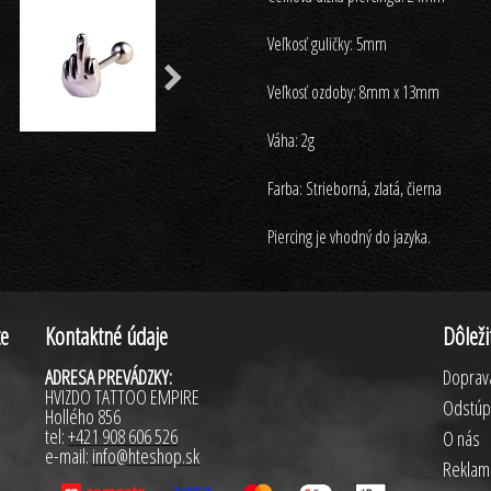
Veľkosť guličky: 5mm
Veľkosť ozdoby: 8mm x 13mm
Váha: 2g
Farba: Strieborná, zlatá, čierna
Piercing je vhodný do jazyka.
te
Kontaktné údaje
Dôleži
ADRESA PREVÁDZKY:
Doprava
HVIZDO TATTOO EMPIRE
Odstúp
Hollého 856
tel:
+421
908 606 526
O nás
e-mail:
info@hteshop.sk
Reklam