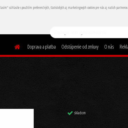
hlasím" súhlasíte s použitím preferenčných, štatistických aj marketingových cookies pre nás aj našich partner
Doprava a platba
Odstúpenie od zmluvy
O nás
Rekl
skladom