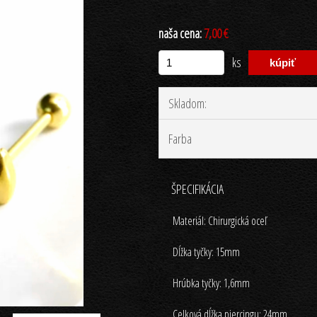
naša cena:
7,00 €
ks
Skladom:
Farba
ŠPECIFIKÁCIA
Materiál: Chirurgická oceľ
Dĺžka tyčky: 15mm
Hrúbka tyčky: 1,6mm
Celková dĺžka piercingu: 24mm