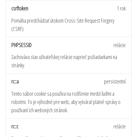
csrftoken
1 rok
Pomáha predchádzať útokom Cross-Site Request Forgery
(CSRF).
PHPSESSID
relácie
Zachováva stav užívateľskej relácie naprieč požiadavkami na
stránky.
rc::a
persistentní
Tento súbor cookie sa používa na rozlíšenie medzi ľuďmi a
robotmi. To je výhodné pre web, aby vytvárať platné správy o
používaní ich webových stránok.
rc::c
relácie