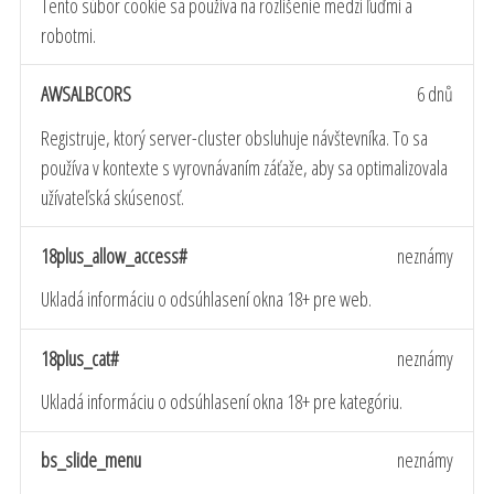
Tento súbor cookie sa používa na rozlíšenie medzi ľuďmi a
robotmi.
AWSALBCORS
6 dnů
Registruje, ktorý server-cluster obsluhuje návštevníka. To sa
používa v kontexte s vyrovnávaním záťaže, aby sa optimalizovala
užívateľská skúsenosť.
18plus_allow_access#
neznámy
Ukladá informáciu o odsúhlasení okna 18+ pre web.
18plus_cat#
neznámy
Ukladá informáciu o odsúhlasení okna 18+ pre kategóriu.
bs_slide_menu
neznámy