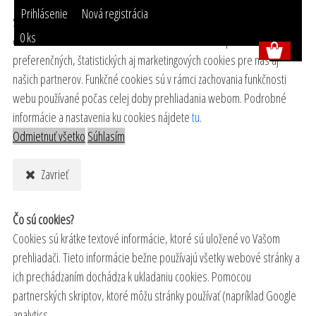
Prihlásenie
Nová registrácia
S cieľom uľahčiť používateľom používať naše webové stránky využívame
0 ks
cookies. Kliknutím na tlačidlo "Súhlasím" súhlasíte s použitím
preferenčných, štatistických aj marketingových cookies pre nás aj
našich partnerov. Funkčné cookies sú v rámci zachovania funkčnosti
webu používané počas celej doby prehliadania webom. Podrobné
informácie a nastavenia ku cookies nájdete
tu
.
Odmietnuť všetko
Súhlasím
Zavrieť
Čo sú cookies?
Cookies sú krátke textové informácie, ktoré sú uložené vo Vašom
prehliadači. Tieto informácie bežne používajú všetky webové stránky a
ich prechádzaním dochádza k ukladaniu cookies. Pomocou
partnerských skriptov, ktoré môžu stránky používať (napríklad Google
analytics