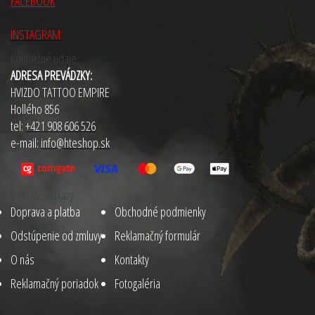
FACEBOOK
INSTAGRAM
Kontaktné údaje
ADRESA PREVÁDZKY:
HVIZDO TATTOO EMPIRE
Hollého 856
tel:
+421
908 606 526
e-mail:
info@hteshop.sk
Dôležité odkazy
Doprava a platba
Obchodné podmienky
Odstúpenie od zmluvy
Reklamačný formulár
O nás
Kontakty
Reklamačný poriadok
Fotogaléria