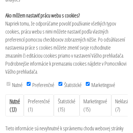
Ako môžem nastaviť prácu webu s cookies?
Napriek tomu, že odporúčame povoliť používanie všetkých typov
cookies, prácu webu s nimi môžete nastaviť podľa vlastných
preferencií pomocou checkboxov zobrazených nižšie. Po odsúhlasení
nastavenia práce s cookies môžete zmeniť svoje rozhodnutie
zmazaním či editáciou cookies priamo v nastavení Vášho prehliadača.
Podrobnejšie informácie k premazaniu cookies nájdete v Pomocníkovi
Vášho prehliadača.
Nutné
Preferenčné
Štatistické
Marketingové
Nutné
Preferenčné
Štatistické
Marketingové
Neklasifi
(13)
(1)
(15)
(15)
(7)
Tieto informácie sú nevyhnutné k správnemu chodu webovej stránky