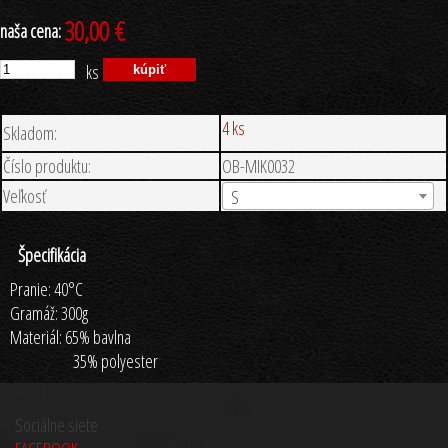
30,00 €
naša cena:
ks
4 ks
Skladom:
Číslo produktu:
OB-MIK0032
Veľkosť
S
Špecifikácia
Pranie: 40°C
Gramáž: 300g
Materiál: 65% bavlna
35% polyester
Sociálne siete